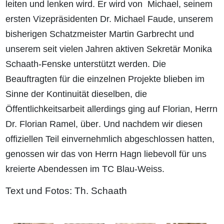
leiten und lenken wird. Er wird von
Michael,
seinem
ersten
Vizepräsidenten
Dr.
Michael
Faude
,
unserem
bisherigen
Schatzmeister
Martin
Garbrecht
und
un
serem
seit
vielen
Jahren
aktiven
Sekretär
Monika
Schaath
-
Fenske
unterstützt
werden.
Die
Beauftragten
für
die
einzelnen
Projekte
blieben
im
Sinne
der
Kontinuität
dieselben,
die
Öffentlichkeitsarbeit
allerdings
ging
auf
Florian,
Herrn
Dr.
Florian
Ramel,
über
.
Und
nachdem
wir
diesen
offiziellen Teil einvernehmlich abgeschlossen hatten,
genossen wir das
von Herrn
Hagn
liebevoll für uns
kreierte Abendessen im TC Blau
-
Weiss.
Text und Fotos: Th. Schaath