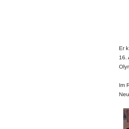
Er k
16.
Olym
Im 
Neu