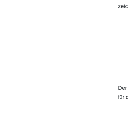
zei
Der
für 