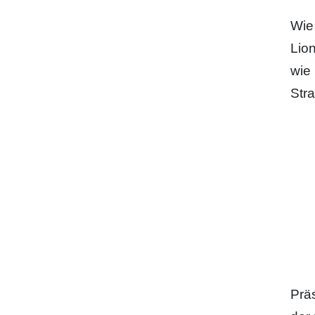
Wie
Lio
wie
Str
Prä