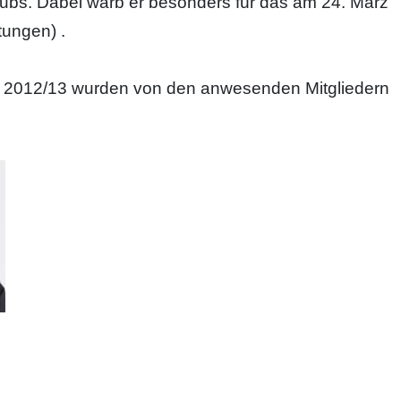
lubs. Dabei warb er besonders für das am 24. März
tungen) .
ahr 2012/13 wurden von den anwesenden Mitgliedern