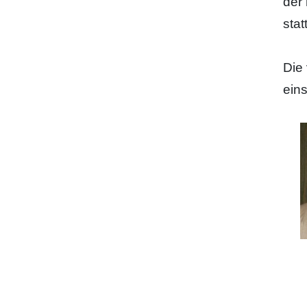
der
stat
Die
ein
Chr