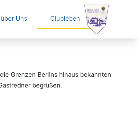
 über Uns
Clubleben
skip to navigation
.
skip to content
.
 die Grenzen Berlins hinaus bekannten
Gastredner begrüßen.