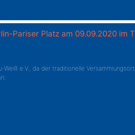
rlin-Pariser Platz am 09.09.2020 im
u-Weiß e.V., da der traditionelle Versammlungso
nn.