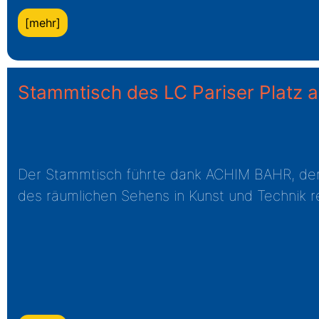
[mehr]
Stammtisch des LC Pariser Platz
Der Stammtisch führte dank ACHIM BAHR, der b
des räumlichen Sehens in Kunst und Technik re