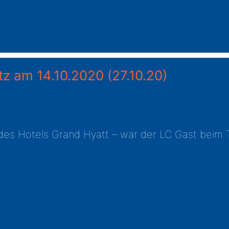
atz am 14.10.2020
(27.10.20)
des Hotels Grand Hyatt – war der LC Gast beim T