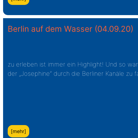
Berlin auf dem Wasser
(04.09.20)
zu erleben ist immer ein Highlight! Und so w
der „Josephine“ durch die Berliner Kanäle zu f
[mehr]