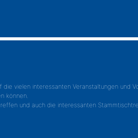
die vielen interessanten Veranstaltungen und Vo
n können.
effen und auch die interessanten Stammtischtref