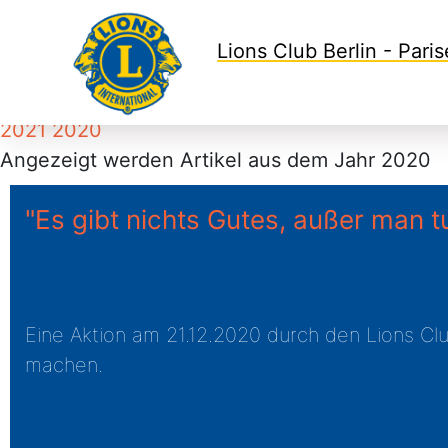
Lions Club Berlin - Paris
2021
2020
Angezeigt werden Artikel aus dem Jahr
2020
"Es gibt nichts Gutes, außer man t
Eine Aktion am 21.12.2020 durch den Lions Clu
machen.