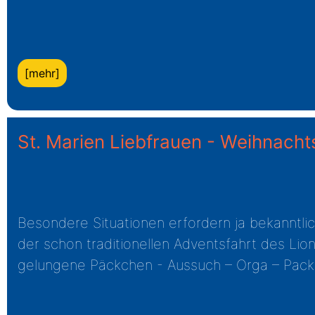
[mehr]
St. Marien Liebfrauen - Weihnacht
Besondere Situationen erfordern ja bekanntl
der schon traditionellen Adventsfahrt des Lio
gelungene Päckchen - Aussuch – Orga – Pack