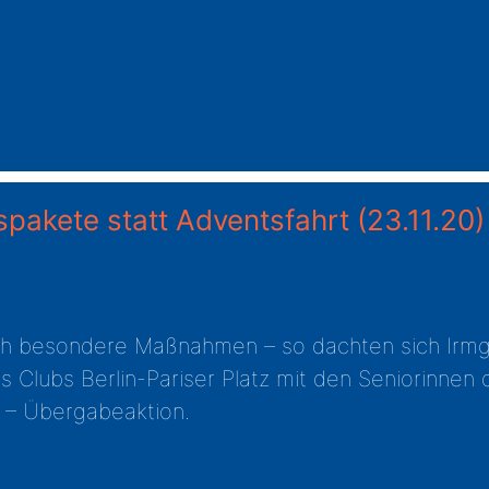
spakete statt Adventsfahrt
(23.11.20)
ich besondere Maßnahmen – so dachten sich Irmg
ns Clubs Berlin-Pariser Platz mit den Seniorinne
 – Übergabeaktion.