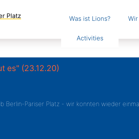
er Platz
Was ist Lions?
Wir
Activities
ut es"
(23.12.20)
b Berlin-Pariser Platz - wir konnten wieder einm