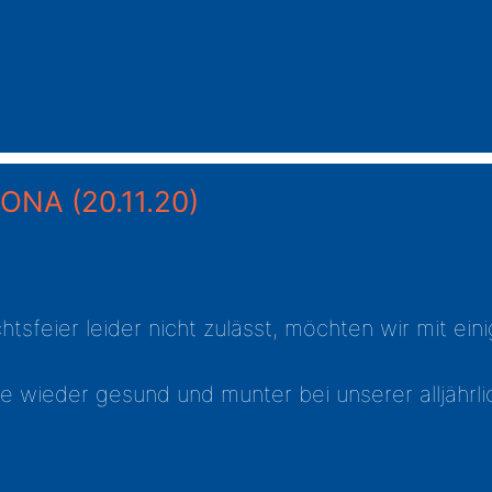
ORONA
(20.11.20)
sfeier leider nicht zulässt, möchten wir mit ei
le wieder gesund und munter bei unserer alljähr