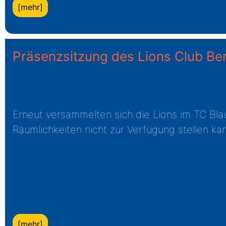
[mehr]
Präsenzsitzung des Lions Club Be
Erneut versammelten sich die Lions im TC Bla
Räumlichkeiten nicht zur Verfügung stellen ka
[mehr]