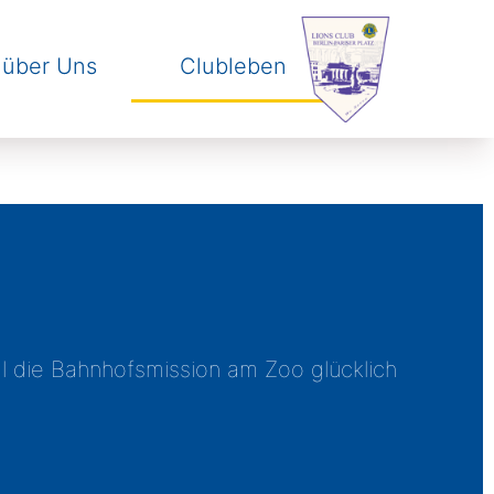
 über Uns
Clubleben
skip to navigation
.
skip to content
.
al die Bahnhofsmission am Zoo glücklich