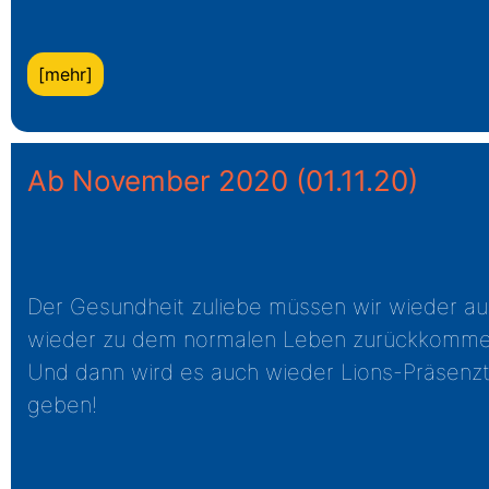
[mehr]
Ab November 2020
(01.11.20)
Der Gesundheit zuliebe müssen wir wieder auf 
wieder zu dem normalen Leben zurückkomme
Und dann wird es auch wieder Lions-Präsenztr
geben!