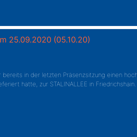
 am 25.09.2020
(05.10.20)
ereits in der letzten Präsenzsitzung einen hoch
feriert hatte, zur STALINALLEE in Friedrichshain.