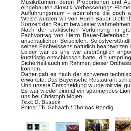
Musikräumen, deren Proportionen und Auss
eingebauten Akustik-Verbesserungs-Element
Aufführungsraum – aber ohne die doch w
Weise wurden wir von Herrn Bauer-Diefenb
Konzert den Raum bewusster wahrnehmen
Nach der praktischen Vorführung im gr
Fachvortrag von Herrn Bauer-Diefenbach z
anschaulichen Beispielen. Selbstverständl
seines Fachwissens natürlich beantworten 
Leider war es uns wie ursprünglich anged
kurzfristig entschlossen hatte, die ursprü
Sicherheit auch im Rahmen dieser Orcheste
können.
Daher gab es nach der schweren technisch
erwartete. Das Bayerische Restaurant schi
Und unsere Entscheidung wurde mit viel gu
Es war wieder einmal ein spannendes Lions
uns bei Christoph Mojen.
Text: D. Buseck
Fotos: Th. Schaath / Thomas Bendig