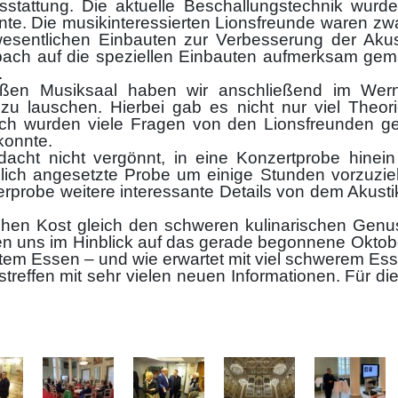
tattung. Die aktuelle Beschallungstechnik wurde
e. Die musikinteressierten Lionsfreunde waren zw
esentlichen Einbauten zur Verbesserung der Aku
ach auf die speziellen Einbauten aufmerksam gem
.
oßen Musiksaal haben wir anschließend im Wer
u lauschen. Hierbei gab es nicht nur viel Theor
ich wurden viele Fragen von den Lionsfreunden ge
konnte.
acht nicht vergönnt, in eine Konzertprobe hinei
nglich angesetzte Probe um einige Stunden vorzuzie
rprobe weitere interessante Details von dem Akusti
en Kost gleich den schweren kulinarischen Genus
en uns im Hinblick auf das gerade begonnene Oktober
tem Essen – und wie erwartet mit viel schwerem Ess
treffen mit sehr vielen neuen Informationen. Für di